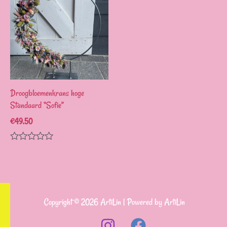
Droogbloemenkrans hoge
Standaard “Sofie”
€
49,50
Waardering
0
uit
5
Copyright © 2026 ArtiLin | Powered by ArtiLin