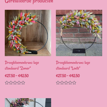
Gerelateerde producten
Droogbloemenkrans lage
Droogbloemenkrans lage
standaard “Zomer”
standaard “Lente”
€
27,50
–
€
42,50
€
27,50
–
€
42,50
Waardering
Waardering
0
0
uit
uit
5
5