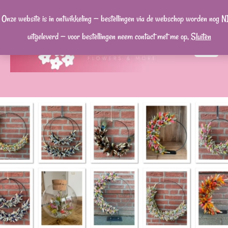
Ga
Onze website is in ontwikkeling — bestellingen via de webschop worden nog N
naar
uitgeleverd — voor bestellingen neem contact met me op,
Sluiten
de
MA
inhoud
ME