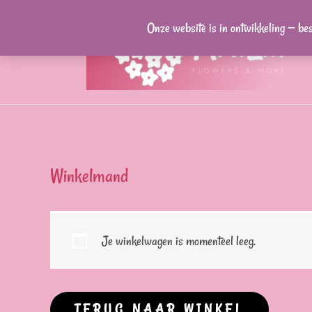
Ga
Onze website is in ontwikkeling — be
naar
de
inhoud
Winkelmand
Je winkelwagen is momenteel leeg.
TERUG NAAR WINKEL