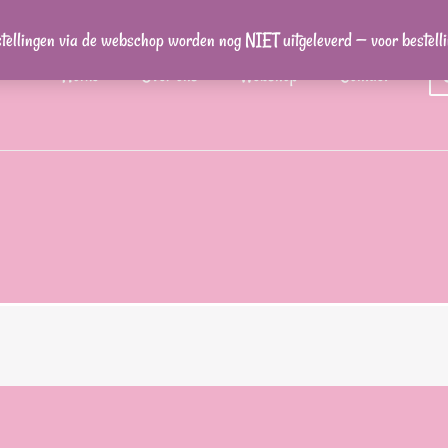
stellingen via de webschop worden nog NIET uitgeleverd — voor bestel
Home
Over ons
Webshop
Contact