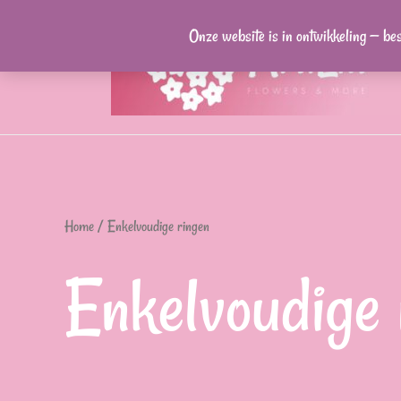
Ga
Onze website is in ontwikkeling — be
naar
de
inhoud
Home
/ Enkelvoudige ringen
Enkelvoudige 