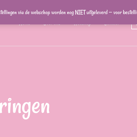
stellingen via de webschop worden nog NIET uitgeleverd — voor bestel
Home
Over ons
Webshop
Contact
ringen