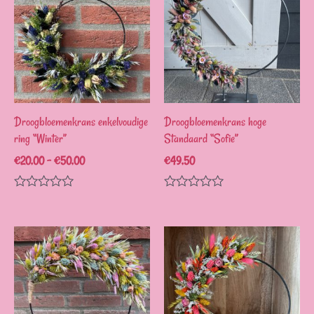
Droogbloemenkrans enkelvoudige
Droogbloemenkrans hoge
ring “Winter”
Standaard “Sofie”
€
20,00
–
€
50,00
€
49,50
Waardering
Waardering
0
0
uit
uit
5
5