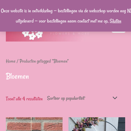
Ga
Onze website is in ontwikkeling — bestellingen via de webschop worden nog N
naar
uitgeleverd — voor bestellingen neem contact met me op,
Sluiten
de
MA
inhoud
ME
Home
/ Producten getagged “Bloemen”
Bloemen
Toont alle 4 resultaten