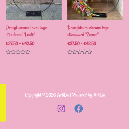
Droogbloemenkrans lage
Droogbloemenkrans lage
standaard “Lente”
standaard “Zomer”
€
27,50
–
€
42,50
€
27,50
–
€
42,50
Waardering
Waardering
0
0
uit
uit
5
5
Copyright © 2026 ArtiLin | Powered by ArtiLin