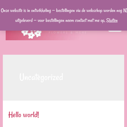
Ga
Onze website is in ontwikkeling — bestellingen via de webschop worden nog N
naar
uitgeleverd — voor bestellingen neem contact met me op,
Sluiten
de
MA
inhoud
ME
Uncategorized
Hello world!
1 reactie
/
Uncategorized
/ Door
admin