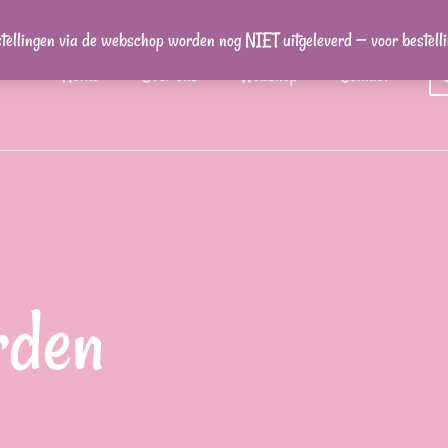
stellingen via de webschop worden nog NIET uitgeleverd — voor bestel
Home
Over ons
Webshop
Contact
rden