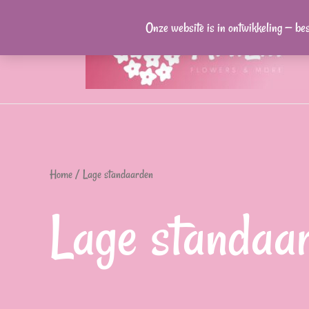
Ga
Onze website is in ontwikkeling — be
naar
de
inhoud
Home
/ Lage standaarden
Lage standaa